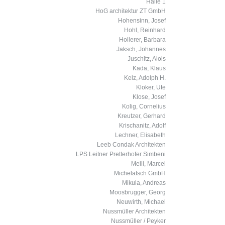
Halle 1
HoG architektur ZT GmbH
Hohensinn, Josef
Hohl, Reinhard
Hollerer, Barbara
Jaksch, Johannes
Juschitz, Alois
Kada, Klaus
Kelz, Adolph H.
Kloker, Ute
Klose, Josef
Kolig, Cornelius
Kreutzer, Gerhard
Krischanitz, Adolf
Lechner, Elisabeth
Leeb Condak Architekten
LPS Leitner Pretterhofer Simbeni
Meili, Marcel
Michelatsch GmbH
Mikula, Andreas
Moosbrugger, Georg
Neuwirth, Michael
Nussmüller Architekten
Nussmüller / Peyker