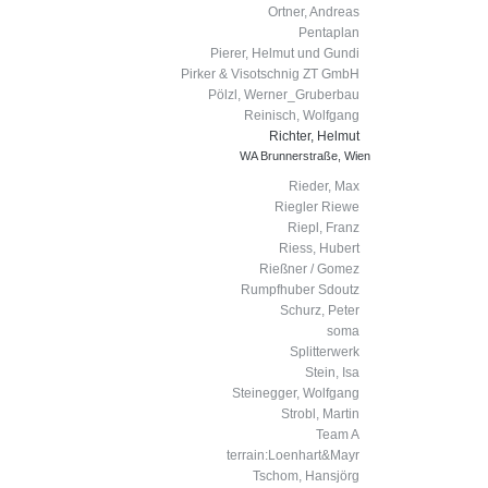
Ortner, Andreas
Pentaplan
Pierer, Helmut und Gundi
Pirker & Visotschnig ZT GmbH
Pölzl, Werner_Gruberbau
Reinisch, Wolfgang
Richter, Helmut
WA Brunnerstraße, Wien
Rieder, Max
Riegler Riewe
Riepl, Franz
Riess, Hubert
Rießner / Gomez
Rumpfhuber Sdoutz
Schurz, Peter
soma
Splitterwerk
Stein, Isa
Steinegger, Wolfgang
Strobl, Martin
Team A
terrain:Loenhart&Mayr
Tschom, Hansjörg