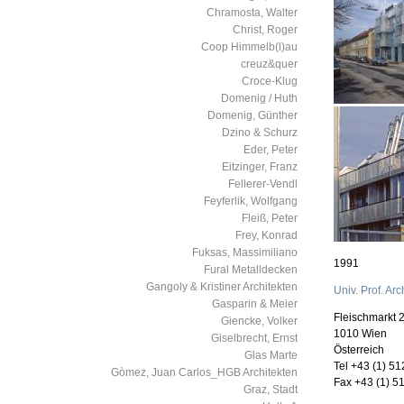
Chramosta, Walter
Christ, Roger
Coop Himmelb(l)au
creuz&quer
Croce-Klug
Domenig / Huth
Domenig, Günther
Dzino & Schurz
Eder, Peter
Eitzinger, Franz
Fellerer-Vendl
Feyferlik, Wolfgang
Fleiß, Peter
Frey, Konrad
Fuksas, Massimiliano
1991
Fural Metalldecken
Gangoly & Kristiner Architekten
Univ. Prof. Ar
Gasparin & Meier
Fleischmarkt 
Giencke, Volker
1010 Wien
Giselbrecht, Ernst
Österreich
Glas Marte
Tel +43 (1) 51
Gòmez, Juan Carlos_HGB Architekten
Fax +43 (1) 51
Graz, Stadt