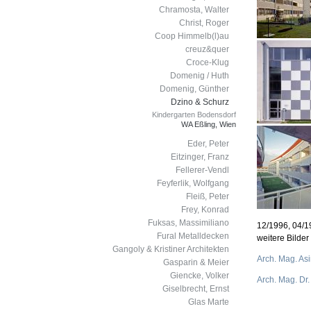
Chramosta, Walter
Christ, Roger
Coop Himmelb(l)au
creuz&quer
Croce-Klug
Domenig / Huth
Domenig, Günther
Dzino & Schurz
Kindergarten Bodensdorf
WA Eßling, Wien
Eder, Peter
Eitzinger, Franz
Fellerer-Vendl
Feyferlik, Wolfgang
Fleiß, Peter
Frey, Konrad
Fuksas, Massimiliano
12/1996, 04/1
Fural Metalldecken
weitere Bilder
Gangoly & Kristiner Architekten
Arch. Mag. As
Gasparin & Meier
Giencke, Volker
Arch. Mag. Dr.
Giselbrecht, Ernst
Glas Marte