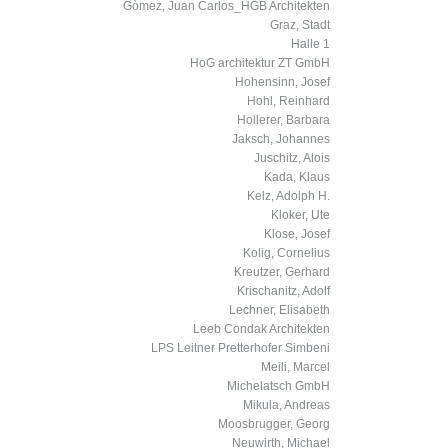
Gòmez, Juan Carlos_HGB Architekten
Graz, Stadt
Halle 1
HoG architektur ZT GmbH
Hohensinn, Josef
Hohl, Reinhard
Hollerer, Barbara
Jaksch, Johannes
Juschitz, Alois
Kada, Klaus
Kelz, Adolph H.
Kloker, Ute
Klose, Josef
Kolig, Cornelius
Kreutzer, Gerhard
Krischanitz, Adolf
Lechner, Elisabeth
Leeb Condak Architekten
LPS Leitner Pretterhofer Simbeni
Meili, Marcel
Michelatsch GmbH
Mikula, Andreas
Moosbrugger, Georg
Neuwirth, Michael