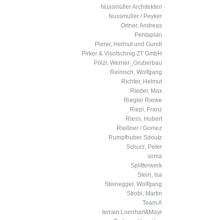
Nussmüller Architekten
Nussmüller / Peyker
Ortner, Andreas
Pentaplan
Pierer, Helmut und Gundi
Pirker & Visotschnig ZT GmbH
Pölzl, Werner_Gruberbau
Reinisch, Wolfgang
Richter, Helmut
Rieder, Max
Riegler Riewe
Riepl, Franz
Riess, Hubert
Rießner / Gomez
Rumpfhuber Sdoutz
Schurz, Peter
soma
Splitterwerk
Stein, Isa
Steinegger, Wolfgang
Strobl, Martin
Team A
terrain:Loenhart&Mayr