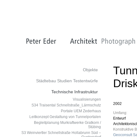
Tunn
Objekte
Dris
Städtebau Studien Testentwürfe
Technische Infrastruktur
Visualisierungen
2002
S34 Traisental Schnellstraße_Lärmschutz
Portale UEM Zederhaus
Umfang:
Leitkonzept Gestaltung von Tunnelportalen
Entwurf
Begleitplanung Murkraftwerke Gratkorn /
Architektonis
Stübing
Konstruktive 
S3 Weinviertler Schnellstraße Hollabrunn Süd –
Geoconsult Sa