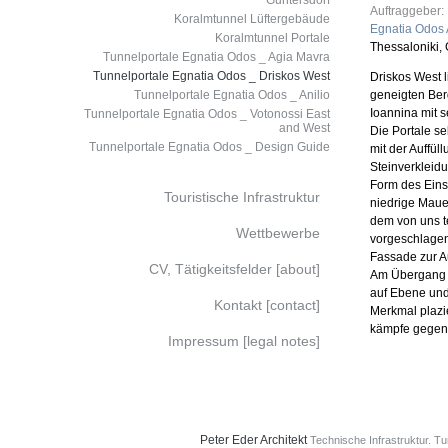
Guntersdorf
Auftraggeber:
Koralmtunnel Lüftergebäude
Egnatia Odos 
Koralmtunnel Portale
Thessaloniki,
Tunnelportale Egnatia Odos _ Agia Mavra
Tunnelportale Egnatia Odos _ Driskos West
Driskos West l
Tunnelportale Egnatia Odos _ Anilio
geneigten Be
Ioannina mit 
Tunnelportale Egnatia Odos _ Votonossi East
and West
Die Portale s
Tunnelportale Egnatia Odos _ Design Guide
mit der Auffül
Steinverkleid
Form des Einsc
Touristische Infrastruktur
niedrige Mauer
dem von uns t
Wettbewerbe
vorgeschlage
Fassade zur Au
CV, Tätigkeitsfelder [about]
Am Übergang z
auf Ebene un
Kontakt [contact]
Merkmal plazie
kämpfe gegen 
Impressum [legal notes]
Peter Eder
Architekt
Technische Infrastruktur.
Tu