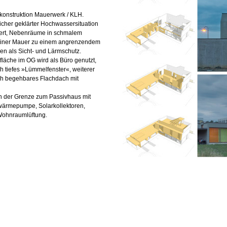
konstruktion Mauerwerk / KLH.
icher geklärter Hochwassersituation
llert, Nebenräume in schmalem
einer Mauer zu einem angrenzendem
en als Sicht- und Lärmschutz.
fläche im OG wird als Büro genutzt,
h tiefes »Lümmelfenster«, weiterer
h begehbares Flachdach mit
n der Grenze zum Passiv­haus mit
ärme­pumpe, Solarkollektoren,
Wohn­raum­lüftung.