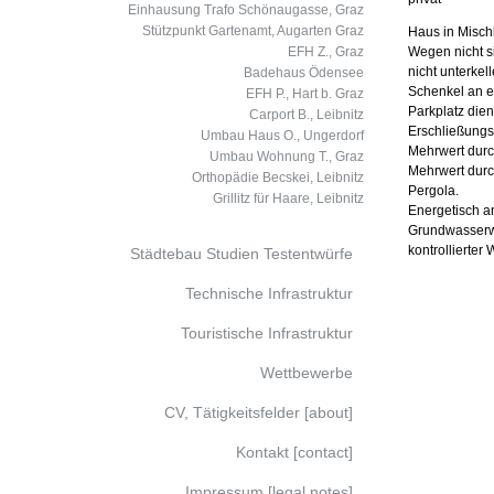
Einhausung Trafo Schönaugasse, Graz
Stützpunkt Gartenamt, Augarten Graz
Haus in Misch
EFH Z., Graz
Wegen nicht s
nicht unterke
Badehaus Ödensee
Schenkel an 
EFH P., Hart b. Graz
Parkplatz dien
Carport B., Leibnitz
Erschließungs
Umbau Haus O., Ungerdorf
Mehrwert durc
Umbau Wohnung T., Graz
Mehrwert durc
Orthopädie Becskei, Leibnitz
Pergola.
Grillitz für Haare, Leibnitz
Energetisch a
Grundwasser­w
kontrollierter 
Städtebau Studien Testentwürfe
Technische Infrastruktur
Touristische Infrastruktur
Wettbewerbe
CV, Tätigkeitsfelder [about]
Kontakt [contact]
Impressum [legal notes]