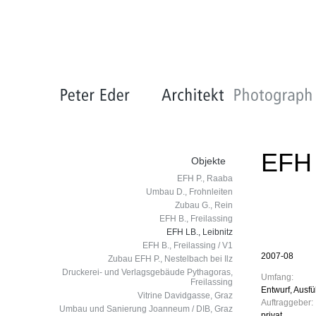
EFH 
Objekte
EFH P., Raaba
Umbau D., Frohnleiten
Zubau G., Rein
EFH B., Freilassing
EFH LB., Leibnitz
EFH B., Freilassing / V1
2007-08
Zubau EFH P., Nestelbach bei Ilz
Druckerei- und Verlagsgebäude Pythagoras,
Umfang:
Freilassing
Entwurf, Ausf
Vitrine Davidgasse, Graz
Auftraggeber:
Umbau und Sanierung Joanneum / DIB, Graz
privat