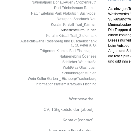
Gemeinde Frut
Nationalpark Donau-Auen / Stopfenreuth
Rad Erlebnisraum Raabtal
Als einziges 
Natur Erlebnis Park Plabutsch Buchkogel
Wettbewerbs "
Naturpark Sparbach Neu
Vulkanland" w
Koralm Kristall Trail_Kärnten
Minimalbudget 
Die Treppen 
Ausssichtsturm Frutten
einem kostengü
Koralm Kristall Trail_Steiermark
Dieses nur tei
Aussichtswarte Rosenberg und Buschenschank
R., St. Peter a. O.
beim Aufstieg
Trögerner Klamm, Bad Eisenkappel
Angst- und Sch
die rote Spira
Naturerlebnis Ödensee
und gibt ihm 
Schilcher-Weinstraße
WaldGlas Glashütten
Schloßberger Mühlen
Wein Kultur Garten _ Eichberg/Trautenburg
Informationssystem Kraftwerk Fisching
Wettbewerbe
CV, Tätigkeitsfelder [about]
Kontakt [contact]
Impressum [legal notes]