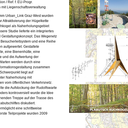
on / Ref. f. EU-Progr.
n mit Liegenschaftsverwaltung
mm Urban_Link Graz-West wurden
r Attraktivierung der Hügelkette
hkogel als Naherholungsgebiet
ere Studie lieferte ein integriertes
d Gestaltungskonzept. Das Wegenetz
n Besucherleitsystem und eine Reihe
en aufgewertet. Gestaltete
te, eine Bienenhütte, eine
 und die Aufwertung der
Warten werden durch eine
Informationsgestaltung zusammen
Schwerpunkt liegt auf
hter Naherholung mit
n vom öffentlichen Verkehrsnetz.
lte die Aufstockung der Rudolfswarte
ders kontroversiell wurde die Idee
henden Treppe auf der Trasse des
butschliftes diskutiert.
rmöglicht eine schrittweise
erste Teilprojekte wurden 2009