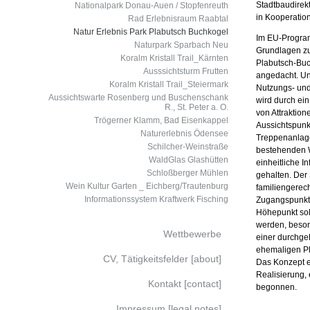
Stadtbaudirekti
Nationalpark Donau-Auen / Stopfenreuth
in Kooperatio
Rad Erlebnisraum Raabtal
Natur Erlebnis Park Plabutsch Buchkogel
Im EU-Progra
Naturpark Sparbach Neu
Grund­lagen zu
Koralm Kristall Trail_Kärnten
Plabutsch-Buc
Ausssichtsturm Frutten
angedacht. Uns
Koralm Kristall Trail_Steiermark
Nutzungs- un
Aussichtswarte Rosenberg und Buschenschank
wird durch ei
R., St. Peter a. O.
von Attraktion
Trögerner Klamm, Bad Eisenkappel
Aussichtspunk
Naturerlebnis Ödensee
Treppenanlage
Schilcher-Weinstraße
bestehenden 
WaldGlas Glashütten
einheitliche 
Schloßberger Mühlen
gehalten. Der 
Wein Kultur Garten _ Eichberg/Trautenburg
familiengerec
Informationssystem Kraftwerk Fisching
Zugangspunkte
Höhepunkt sol
werden, beson
Wettbewerbe
einer durchge
ehemaligen Pla
CV, Tätigkeitsfelder [about]
Das Konzept e
Realisierung, 
Kontakt [contact]
begonnen.
Impressum [legal notes]