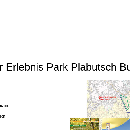
r Erlebnis Park Plabutsch B
nzept
sch