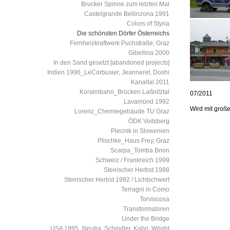
Brucker Spinne zum letzten Mal
Castelgrande Bellinzona 1991
Colors of Styria
Die schönsten Dörfer Österreichs
Fernheizkraftwerk Puchstraße, Graz
Gibellina 2000
In den Sand gesetzt [abandoned projects]
Indien 1996_LeCorbusier, Jeanneret, Doshi
Kanaltal 2011
Koralmbahn_Brücken Laßnitztal
07/2011
Lavamünd 1992
Wird mit große
Lorenz_Chemiegebäude TU Graz
ÖDK Voitsberg
Plecnik in Slowenien
Plischke_Haus Frey, Graz
Scarpa_Tomba Brion
Schweiz / Frankreich 1999
Steirischer Herbst 1988
Steirischer Herbst 1992 / Lichtschwert
Terragni in Como
Torviscosa
Transformatoren
Under the Bridge
USA 1995_Neutra, Schindler, Kahn, Wright